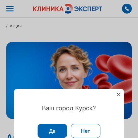
/
Акции
Ваш город Курск?
Да
Нет
Анализы за полцены!