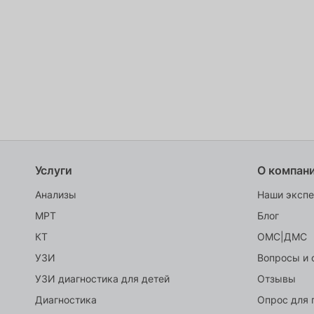
305040, Курская обл, Курск г, 50 лет 
ул, дом № 88А
Схема проезда
пн-вс: с 07:00 до 23:00
+7(4712) 40-01-71
kursk@mrtexpert.ru
Проложить маршрут
Услуги
О компан
Анализы
Наши эксп
МРТ
Блог
КТ
ОМС|ДМС
УЗИ
Вопросы и 
УЗИ диагностика для детей
Отзывы
Диагностика
Опрос для 