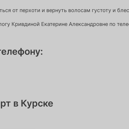
ться от перхоти и вернуть волосам густоту и бле
логу Кривдиной Екатерине Александровне по теле
телефону:
рт в Курске