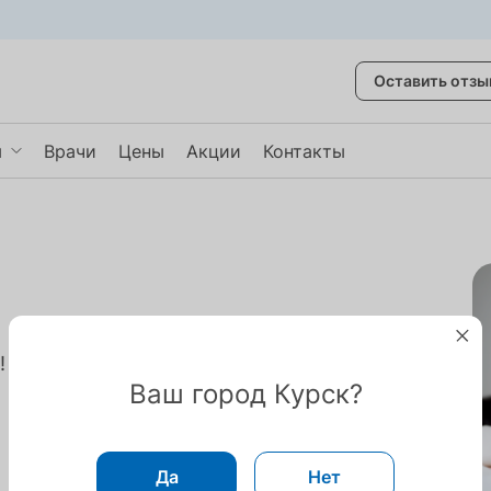
Оставить отзы
ы
Врачи
Цены
Акции
Контакты
п "Женщины до 40 лет с УЗИ"
п "Мужчины до 40 лет"
ностика
п "Женщины после 40 лет"
зать ещё
!
Ваш город Курск?
Да
Нет