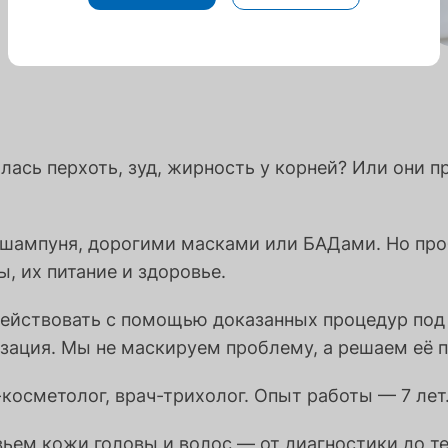
ась перхоть, зуд, жирность у корней? Или они п
шампуня, дорогими масками или БАДами. Но проб
, их питание и здоровье.
действовать с помощью доказанных процедур под
зация. Мы не маскируем проблему, а решаем её п
косметолог, врач-трихолог. Опыт работы — 7 лет
вьем кожи головы и волос — от диагностики до т