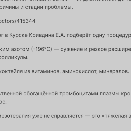
причины и стадии проблемы.
doctors/415344
г в Курске Кривдина Е.А. подберёт одну процеду
им азотом (-196°C) — сужение и резкое расшире
 фолликулы.
октейля из витаминов, аминокислот, минералов.
ственной обогащённой тромбоцитами плазмы кров
ос.
 мезотерапия уже не справляется — это «тяжёлая