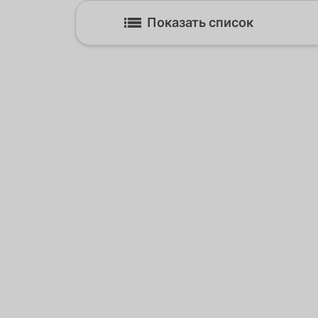
Показать список
Курск Клиника Эксперт
305001, Курская обл, Курск г, Карла Л
ул, дом № 7
Схема проезда
пн-вс: с 07:00 до 23:00
+7(4712) 40-01-71
kursk@mrtexpert.ru
Проложить маршрут
Курск 3 Клиника Эксперт